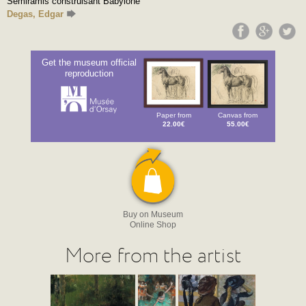
Sémiramis construisant Babylone
Degas, Edgar
Get the museum official
reproduction
Paper from
Canvas from
22.00€
55.00€
Buy on Museum
Online Shop
More from the artist