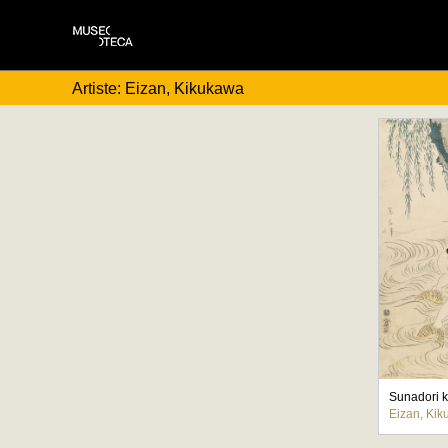
Artiste: Eizan, Kikukawa
Eizan, Ki