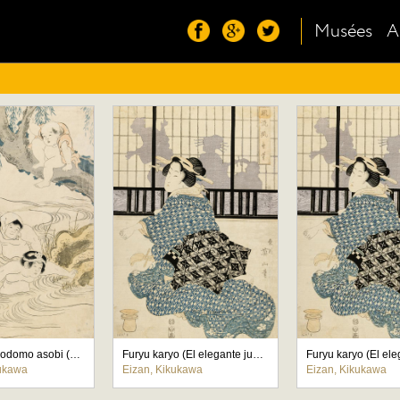
Musées
A
Sunadori kodomo asobi (Niños jugando a pescar)
Furyu karyo (El elegante juego del cazador)
kukawa
Eizan, Kikukawa
Eizan, Kikukawa