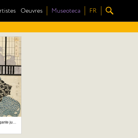
rtistes
Oeuvres
Museoteca
FR
Furyu karyo (El elegante juego del cazador)