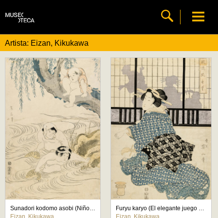
Artista: Eizan, Kikukawa
Sunadori kodomo asobi (Niños jugando a pescar)
Furyu karyo (El elegante juego del cazador)
Eizan, Kikukawa
Eizan, Kikukawa