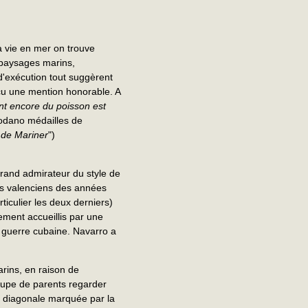
a vie en mer on trouve
paysages marins,
 d'exécution tout suggèrent
eçu une mention honorable. A
sent encore du poisson
est
todano médailles de
e de Mariner
")
grand admirateur du style de
ins valenciens des années
ticulier les deux derniers)
ment accueillis par une
a guerre cubaine. Navarro a
rins, en raison de
groupe de parents regarder
ne diagonale marquée par la