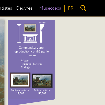
rtistes
Oeuvres
Museoteca
FR
Commandez votre
reproduction certifié par le
musée
Papier a partir de
Toile a partir de
17,00€
59,00€