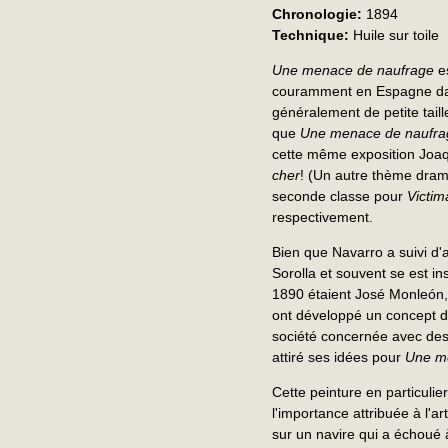
Chronologie:
1894
Technique:
Huile sur toile
Une menace de naufrage
es
couramment en Espagne dan
généralement de petite taill
que
Une menace de naufra
cette même exposition Joaq
cher
! (Un autre thème dram
seconde classe pour
Victim
respectivement.
Bien que Navarro a suivi d'
Sorolla et souvent se est in
1890 étaient José Monleón, J
ont développé un concept d
société concernée avec des 
attiré ses idées pour
Une m
Cette peinture en particuli
l'importance attribuée à l'a
sur un navire qui a échoué 