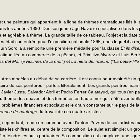
t une peinture qui appartient à la ligne de thèmes dramatiques liés à l
s les années 1890. Dès son jeune âge Navarro spécialisée dans les 
e et agréable à thème. La grande taille de ce tableau, l'objet et la date
ge
était son entrée pour l'exposition nationale 1895, dans lequel il a r
uín Sorolla a remporté une première médaille pour la classe
Et ils di
atique liée au commerce de la pêche), et Primitivo Alvarez et Luis Ber
as del Mar
(«
Victimes de la mer
") et
La nieta del marino
("
La petite-fill
autres modèles au début de sa carrière, il est connu pour avoir été un 
spiré de ses peintures - parfois littéralement. Les grands peintres mar
avier Juste, Salvador Abril et Pedro Ferrer Calatayud, qui tous (en par
u thème des épaves et des tempêtes en haute mer qui a été éventuelle
problèmes financiers et sociaux et le drain constante sur le pays de l
enace de naufrage
du travail de ces quatre artistes.
er, cependant, a peu en commun avec d'autres ?uvres de ces artistes ma
rtiste les chiffres au centre de la composition. Le sujet est simple: un 
à atteindre les puits portuaires. Sa composition est complexe: une lig