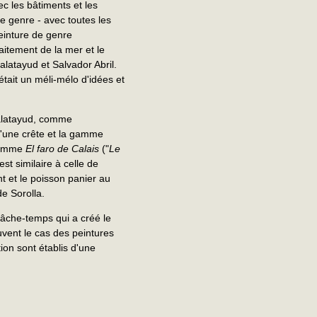
vec les bâtiments et les
de genre - avec toutes les
peinture de genre
aitement de la mer et le
alatayud et Salvador Abril.
tait un méli-mélo d'idées et
Calatayud, comme
d'une crête et la gamme
 comme
El faro de Calais
("
Le
st similaire à celle de
nt et le poisson panier au
e Sorolla.
lâche-temps qui a créé le
uvent le cas des peintures
ion sont établis d'une