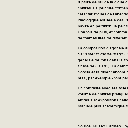
rupture de rail de la digue d
chiffres. La peinture contie
caractéristiques de l'anecdo
idéologique est liée à des ?
navire en perdition, la pein
Une fois de plus, et comme 
de thèmes tirés de différen
La composition diagonale 
Salvamento del náufrago
("
générale de tons dans la z
Phare de Calais
"). La gamme
Sorolla et ils disent encore
bras, par exemple - font pa
En contraste avec ses toile
volume de chiffres pratique
entrés aux expositions natio
manière plus académique trè
Source: Museo Carmen Th