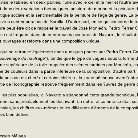
ivise le tableau en deux parties, l'une avec le ciel et la mer et l'autre a
nt donc deux variations thématiques: peinture de marine et la peinture 
tique sociale et la sentimentalité de la peinture de l'âge de genre. La 
uvres contemporaines de Sorolla. D'autre part, en ce qui concerne le tr
ture peut être dit de rappeler le travail de José Monleón, Pedro Ferrer C
ce est fréquent dans de nombreuses peintures de Navarro, le résultat é
ts ouvrages et refonte dans une composition unique.
aiguë se retrouve également dans quelques photos par Pedro Ferrer 
Sauvetage du naufragé
"), tandis que le type de vagues sous la forme 
one supérieure de la toile rappeler des scènes marines par Monleón,
 de couleurs dans la partie inférieure de la composition, d'autre part, e
 du poisson est cher! et certains chiffres - la jeune pêcheuse avec l'enfa
rtie de l'iconographie retrouve fréquemment dans les ?uvres de genre d
s les plus populaires, ici Navarro a abandonné cette grande technique, 
ment sans préalablement les décrivant. En outre, et comme ce était so
nales, les chiffres eux-mêmes et les différents éléments de la composit
s bien définie.
yssen Málaga