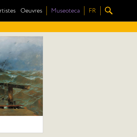
rtistes
Oeuvres
Museoteca
FR