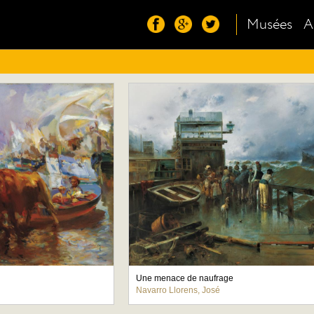
Musées
A
Une menace de naufrage
Navarro Llorens, José