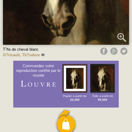
T?te de cheval blanc
G?ricault, Th?odore
Commandez votre
reproduction certifié par le
musée
Papier a partir de
Toile a partir de
22,00€
55,00€