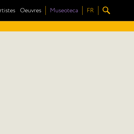
rtistes
Oeuvres
Museoteca
FR