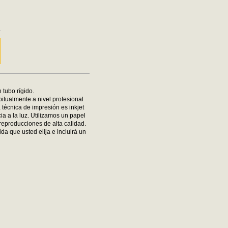
m
m
 tubo rígido.
bitualmente a nivel profesional
 técnica de impresión es inkjet
ia a la luz. Utilizamos un papel
reproducciones de alta calidad.
da que usted elija e incluirá un