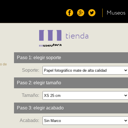
Museos
tienda
Paso 1: elegir soporte
co de
Soporte:
Paso 2: elegir tamaño
Tamaño:
Paso 3: elegir acabado
Acabado: