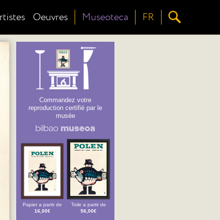
rtistes
Oeuvres
Museoteca
FR
Commandez votre
reproduction certifié par le
musée
Papier a partir de
Toile a partir de
16,00€
56,00€