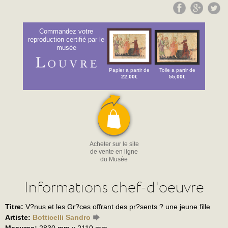
Commandez votre
reproduction certifié par le
musée
Papier a partir de
Toile a partir de
22,00€
55,00€
Acheter sur le site
de vente en ligne
du Musée
Informations chef-d'oeuvre
Titre:
V?nus et les Gr?ces offrant des pr?sents ? une jeune fille
Artiste:
Botticelli Sandro