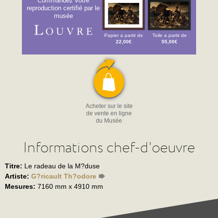
Commandez votre
reproduction certifié par le
musée
Papier a partir de
Toile a partir de
22,00€
55,00€
Acheter sur le site
de vente en ligne
du Musée
Informations chef-d'oeuvre
Titre:
Le radeau de la M?duse
Artiste:
G?ricault Th?odore
Mesures:
7160 mm x 4910 mm