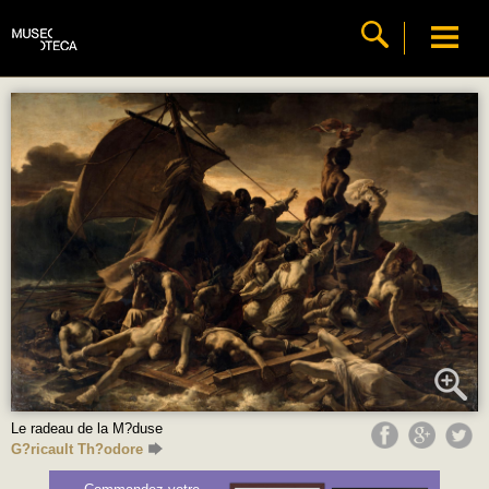
Le radeau de la M?duse
G?ricault Th?odore