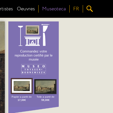
rtistes
Oeuvres
Museoteca
FR
Commandez votre
reproduction certifié par le
musée
Papier a partir de
Toile a partir de
17,00€
59,00€