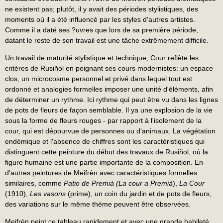
ne existent pas; plutôt, il y avait des périodes stylistiques, des
moments où il a été influencé par les styles d'autres artistes.
Comme il a daté ses ?uvres que lors de sa première période,
datant le reste de son travail est une tâche extrêmement difficile.
Un travail de maturité stylistique et technique, Cour reflète les
critères de Rusiñol en peignant ses cours modernistes: un espace
clos, un microcosme personnel et privé dans lequel tout est
ordonné et analogies formelles imposer une unité d'éléments, afin
de déterminer un rythme. Ici rythme qui peut être vu dans les lignes
de pots de fleurs de façon semblable. Il ya une explosion de la vie
sous la forme de fleurs rouges - par rapport à l'isolement de la
cour, qui est dépourvue de personnes ou d'animaux. La végétation
endémique et l'absence de chiffres sont les caractéristiques qui
distinguent cette peinture du début des travaux de Rusiñol, où la
figure humaine est une partie importante de la composition. En
d'autres peintures de Meifrèn avec caractéristiques formelles
similaires, comme
Patio de Premià
(La cour a Premià
),
La Cour
(1910),
Les vasons
(prime), un coin du jardin et de pots de fleurs,
des variations sur le même thème peuvent être observées.
Meifrèn peint ce tableau rapidement et avec une grande habileté,