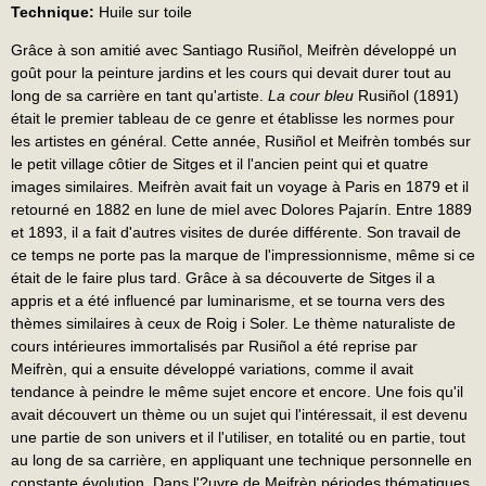
Technique:
Huile sur toile
Grâce à son amitié avec Santiago Rusiñol, Meifrèn développé un
goût pour la peinture jardins et les cours qui devait durer tout au
long de sa carrière en tant qu'artiste.
La cour bleu
Rusiñol (1891)
était le premier tableau de ce genre et établisse les normes pour
les artistes en général. Cette année, Rusiñol et Meifrèn tombés sur
le petit village côtier de Sitges et il l'ancien peint qui et quatre
images similaires. Meifrèn avait fait un voyage à Paris en 1879 et il
retourné en 1882 en lune de miel avec Dolores Pajarín. Entre 1889
et 1893, il a fait d'autres visites de durée différente. Son travail de
ce temps ne porte pas la marque de l'impressionnisme, même si ce
était de le faire plus tard. Grâce à sa découverte de Sitges il a
appris et a été influencé par luminarisme, et se tourna vers des
thèmes similaires à ceux de Roig i Soler. Le thème naturaliste de
cours intérieures immortalisés par Rusiñol a été reprise par
Meifrèn, qui a ensuite développé variations, comme il avait
tendance à peindre le même sujet encore et encore. Une fois qu'il
avait découvert un thème ou un sujet qui l'intéressait, il est devenu
une partie de son univers et il l'utiliser, en totalité ou en partie, tout
au long de sa carrière, en appliquant une technique personnelle en
constante évolution. Dans l'?uvre de Meifrèn périodes thématiques