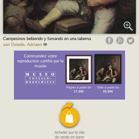
Campesinos bebiendo y fumando en una taberna
van Ostade, Adriaen
Commandez votre
reproduction certifié par le
musée
Papier a partir de
Toile a partir de
17,00€
59,00€
Acheter sur le site
de vente en ligne