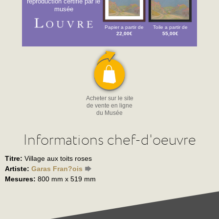
reproduction certifié par le
musée
Papier a partir de
Toile a partir de
22,00€
55,00€
Acheter sur le site
de vente en ligne
du Musée
Informations chef-d'oeuvre
Titre:
Village aux toits roses
Artiste:
Garas Fran?ois
Mesures:
800 mm x 519 mm