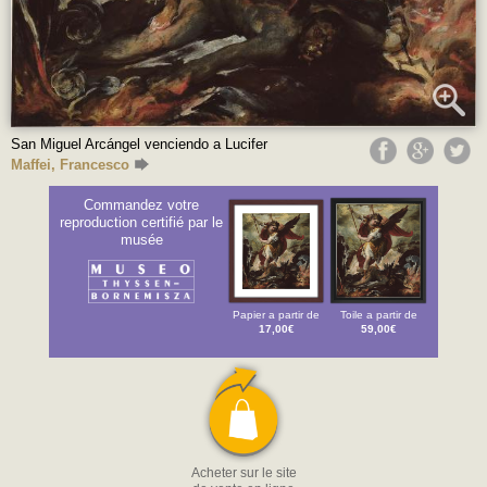
San Miguel Arcángel venciendo a Lucifer
Maffei, Francesco
Commandez votre
reproduction certifié par le
musée
Papier a partir de
Toile a partir de
17,00€
59,00€
Acheter sur le site