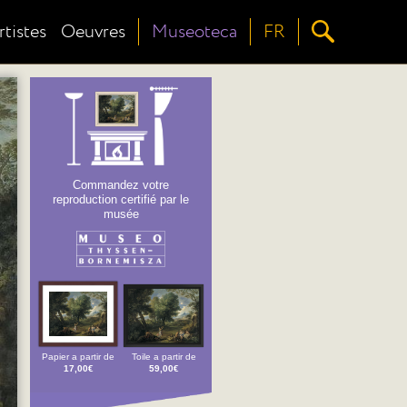
rtistes
Oeuvres
Museoteca
FR
Commandez votre
reproduction certifié par le
musée
Papier a partir de
Toile a partir de
17,00€
59,00€