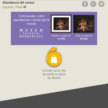
Abundancia del verano
Lacroix, Paul
Commandez votre
reproduction certifié par le
musée
Papier a partir de
Toile a partir de
17,00€
59,00€
Acheter sur le site
de vente en ligne
du Musée