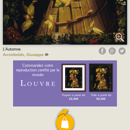
L'Automne
Arcimboldo, Giuseppe
Commandez votre
reproduction certifié par le
musée
Papier a partir de
Toile a partir de
22,00€
55,00€