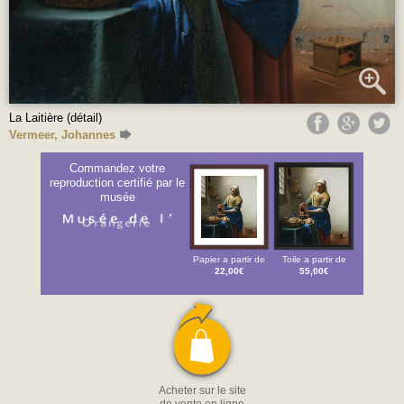
La Laitière (détail)
Vermeer, Johannes
Commandez votre
reproduction certifié par le
musée
Papier a partir de
Toile a partir de
22,00€
55,00€
Acheter sur le site
de vente en ligne