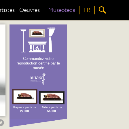
rtistes
Oeuvres
Museoteca
FR
Commandez votre
reproduction certifié par le
musée
Papier a partir de
Toile a partir de
22,00€
55,00€