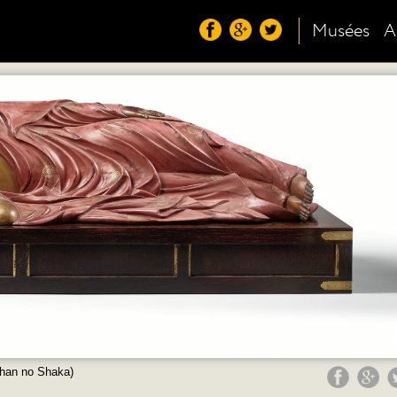
Musées
A
ehan no Shaka)