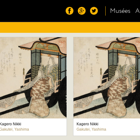
Musées
A
Kagero Nikki
Kagero Nikki
Gakutei, Yashima
Gakutei, Yashima