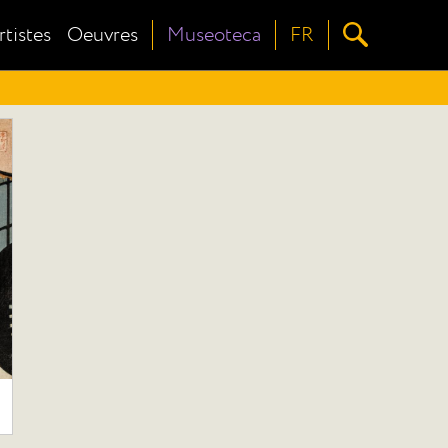
rtistes
Oeuvres
Museoteca
FR