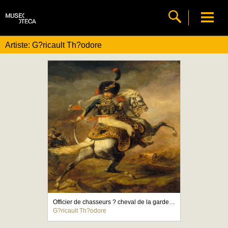
Artiste: G?ricault Th?odore
Officier de chasseurs ? cheval de la garde imp?riale chargeant
G?ricault Th?odore