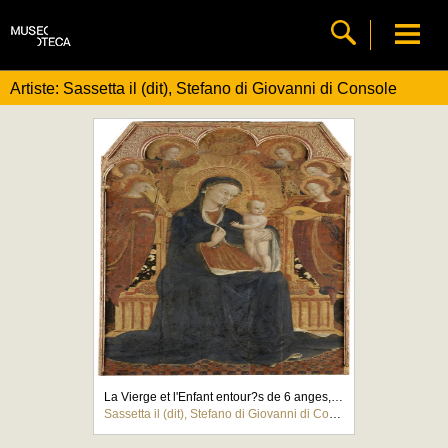
Artiste: Sassetta il (dit), Stefano di Giovanni di Console
La Vierge et l'Enfant entour?s de 6 anges, Saint Antoine de Padoue, Saint Jean l'Evang?liste
Sassetta il (dit), Stefano di Giovanni di Console