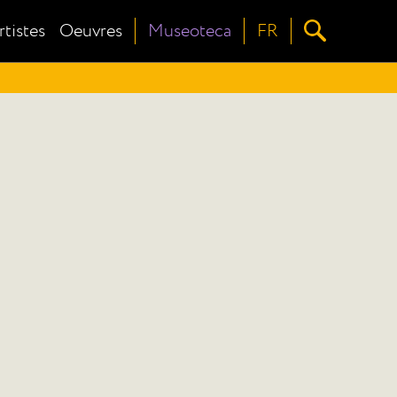
rtistes
Oeuvres
Museoteca
FR