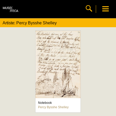
Artiste: Percy Bysshe Shelley
Notebook
Percy Bysshe Shelley