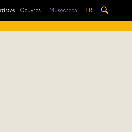
rtistes
Oeuvres
Museoteca
FR