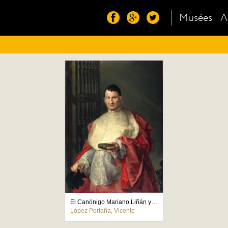
Musées
A
El Canónigo Mariano Liñán y Morelló
López Portaña, Vicente