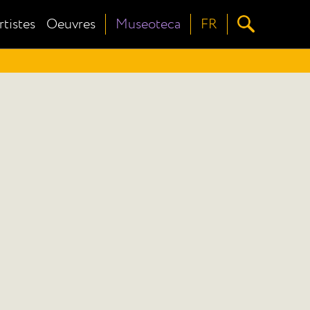
rtistes
Oeuvres
Museoteca
FR