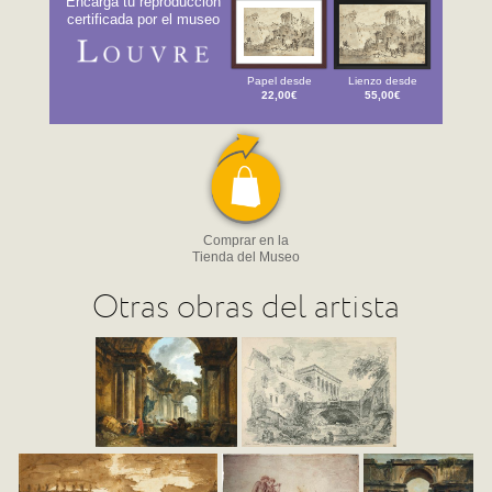
Encarga tu reproducción
certificada por el museo
Papel desde
Lienzo desde
22,00€
55,00€
Comprar en la
Tienda del Museo
Otras obras del artista