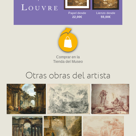
Papel desde
Lienzo desde
22,00€
55,00€
Comprar en la
Tienda del Museo
Otras obras del artista