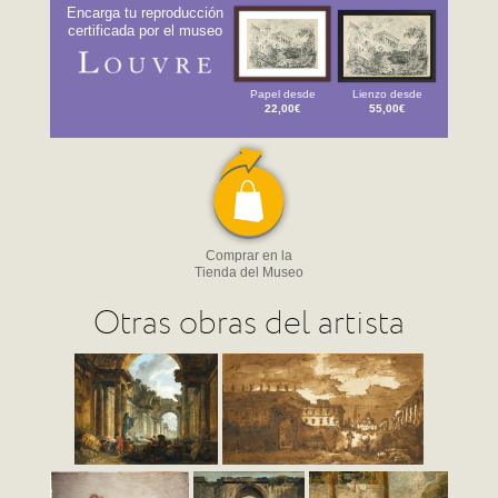
Encarga tu reproducción
certificada por el museo
Papel desde
Lienzo desde
22,00€
55,00€
Comprar en la
Tienda del Museo
Otras obras del artista