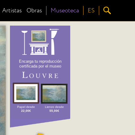
Artistas
Obras
Museoteca
ES
Encarga tu reproducción
certificada por el museo
Papel desde
Lienzo desde
22,00€
55,00€