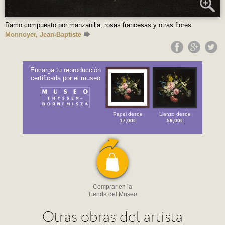
Ramo compuesto por manzanilla, rosas francesas y otras flores
Monnoyer, Jean-Baptiste
Encarga tu reproducción
certificada por el museo
Papel desde
Lienzo desde
17,00€
59,00€
Comprar en la
Tienda del Museo
Otras obras del artista