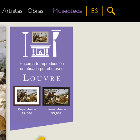
Artistas
Obras
Museoteca
ES
Encarga tu reproducción
certificada por el museo
Papel desde
Lienzo desde
22,00€
55,00€