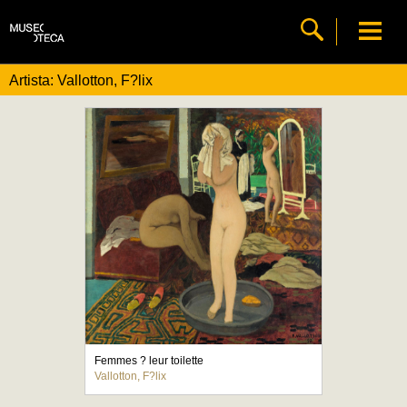
Artista: Vallotton, F?lix
Femmes ? leur toilette
Vallotton, F?lix