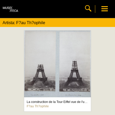
Artista: F?au Th?ophile
La construction de la Tour Eiffel vue de l'une des tours du palais du Trocad?ro
F?au Th?ophile