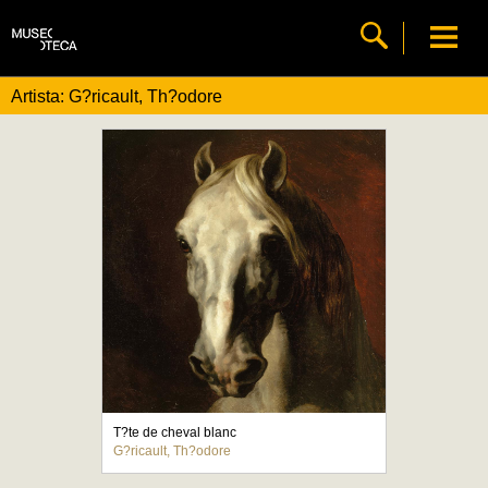
Artista: G?ricault, Th?odore
T?te de cheval blanc
G?ricault, Th?odore