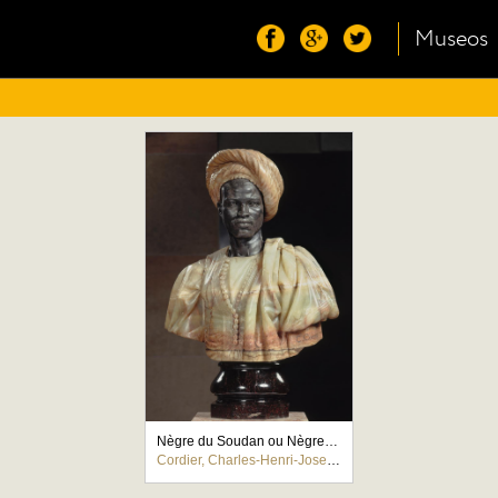
Museos
Nègre du Soudan ou Nègre en costume algérien
Cordier, Charles-Henri-Joseph