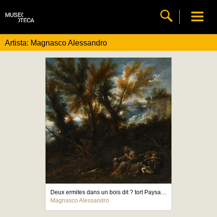
Artista: Magnasco Alessandro
Deux ermites dans un bois dit ? tort Paysage avec saint J?r?me
Magnasco Alessandro