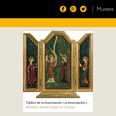
Museos
Tríptico de la Anunciación: La Anunciación (tabla central), Santa Catalina (tabla interior izquierda), Santa Inés (tabla interior derecha)
Anónimo alemán activo en Colonia