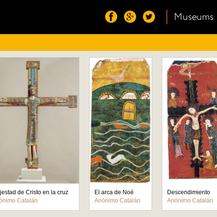
Museums
estad de Cristo en la cruz
El arca de Noé
Descendimiento
ónimo Catalán
Anónimo Catalán
Anónimo Catalán