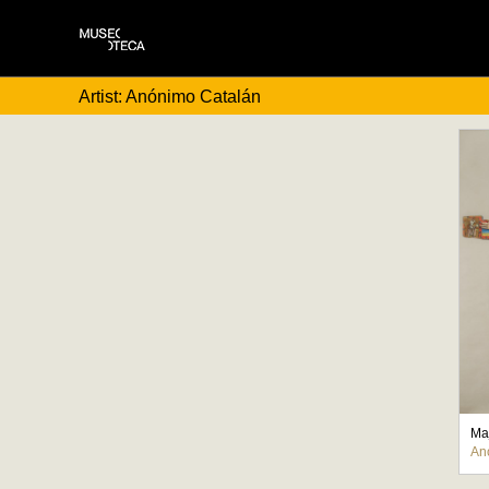
Artist: Anónimo Catalán
Maj
An