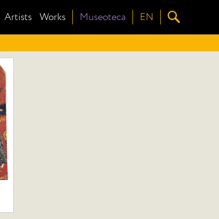
Artists
Works
Museoteca
EN