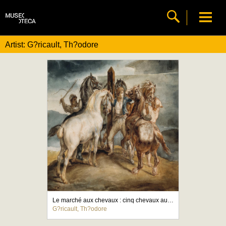
Artist: G?ricault, Th?odore
Le marché aux chevaux : cinq chevaux au piquet
G?ricault, Th?odore