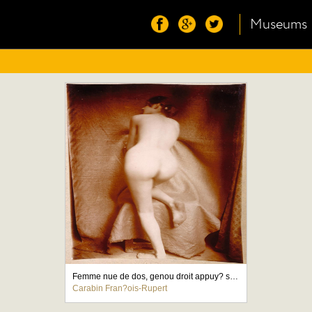
Museums
Femme nue de dos, genou droit appuy? sur un tabouret
Carabin Fran?ois-Rupert