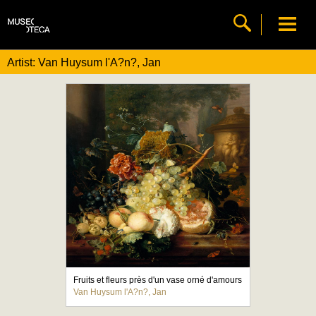
Artist: Van Huysum l'A?n?, Jan
Fruits et fleurs près d'un vase orné d'amours
Van Huysum l'A?n?, Jan