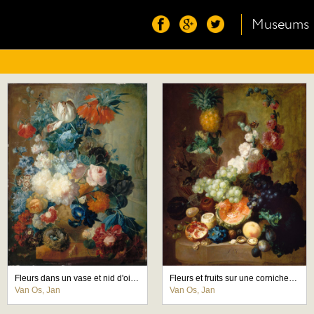
Museums
Fleurs dans un vase et nid d'oiseau
Fleurs et fruits sur une corniche de pierre
Van Os, Jan
Van Os, Jan