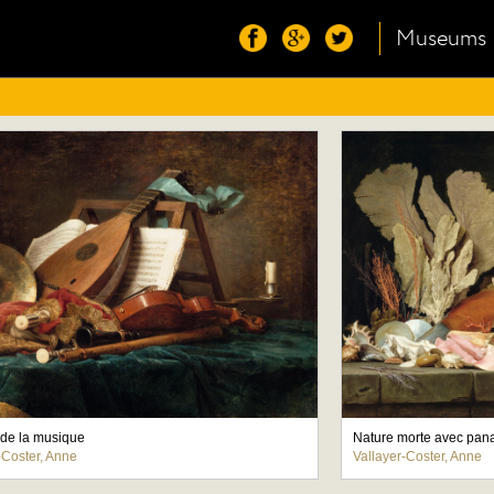
Museums
s de la musique
-Coster, Anne
Vallayer-Coster, Anne