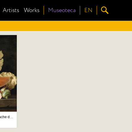
Artists
Works
Museoteca
EN
Nature morte avec panache de mer, coquillages et lithophytes