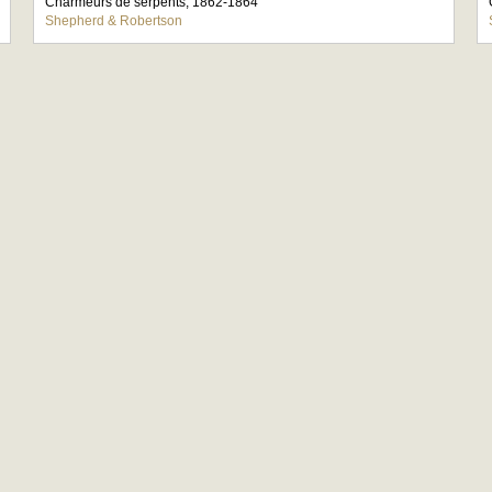
Charmeurs de serpents, 1862-1864
Shepherd & Robertson