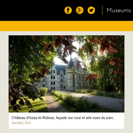
Museums
Château d'Azay-le-Rideau, façade sur cour et aile vues du parc.
Sander, Éric