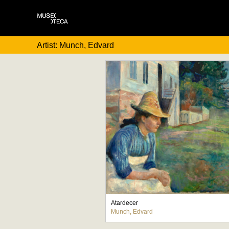
Artist: Munch, Edvard
Atardecer
Munch, Edvard