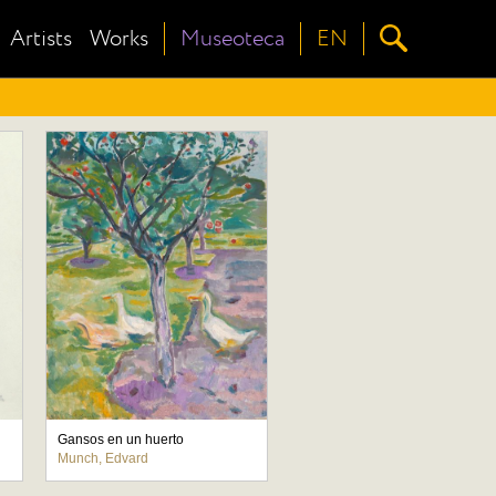
Artists
Works
Museoteca
EN
Gansos en un huerto
Munch, Edvard