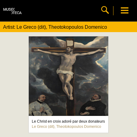
Artist: Le Greco (dit), Theotokopoulos Domenico
Le Christ en croix adoré par deux donateurs
Le Greco (dit), Theotokopoulos Domenico